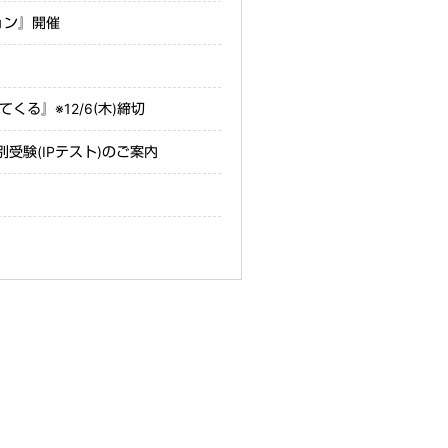
ョン』開催
る』※12/6(木)締切
団体特別受験(IPテスト)のご案内