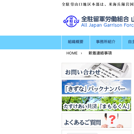
全駐労山口地区本部は、米海兵隊岩
組織概要
事務所紹介
自
HOME
›
新着連絡事項