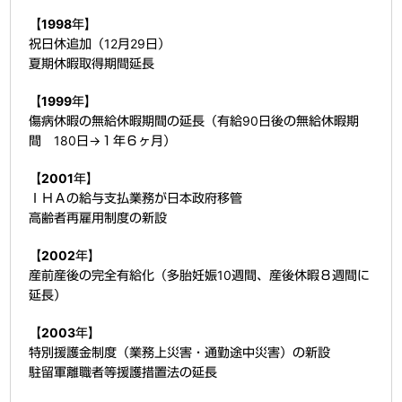
【1998年】
祝日休追加（12月29日）
夏期休暇取得期間延長
【1999年】
傷病休暇の無給休暇期間の延長（有給90日後の無給休暇期
間 180日→１年６ヶ月）
【2001年】
ＩＨＡの給与支払業務が日本政府移管
高齢者再雇用制度の新設
【2002年】
産前産後の完全有給化（多胎妊娠10週間、産後休暇８週間に
延長）
【2003年】
特別援護金制度（業務上災害・通勤途中災害）の新設
駐留軍離職者等援護措置法の延長