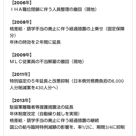
【2006年】
ＩＨＡ職位閉鎖に伴う人員整理の撤回（現地）
【2008年】
格差給・語学手当の廃止に伴う経過措置の上乗せ（固定保障
分）
年休の時効を２年間に延長
【2009年】
ＭＬＣ従業員の不当解雇の撤回（現地）
【2011年】
特別協定の５年延長と改悪抑制（日本側労務費負担の6,000
人分削減案を430人分へ）
【2013年】
駐留軍離職者等援護措置法の延長
年休制度改定（自動繰り越しを実現）
格差給・語学手当の廃止に伴う経過措置の継続
国公の給与臨時特例減額の影響を、率1/2に、期間3/4に抑制