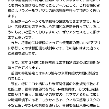
ても情報を受け取る事ができるツールとして、これを機に皆
様にはぜひメールマガジンの配信登録を行って頂きたく思い
ます。
組合ホームページでも情報等の確認もできますので、新し
い生活様式に対応できるよう定期的な更新を行っていけるよ
うにしたいと思っておりますので、ぜひアクセスをして頂け
ますと幸いです。
また、将来的には皆様にとっても使用度の高いLINEアプリ
に移行しての情報配信も検討中です。その際にはまた追って
ご連絡を致します。
さて、本年３月末に期限を迎えます特別協定の改定時期が
迫ってきております。
前回の特別協定ではIHAの給与の米軍負担が大幅に削減さ
れました。
現在、特にコロナ禍により米軍関係者の外出規制が敷かれ
た際には、福利厚生部門を司るIHA従業員は、その外出制限
に置かれた軍人、軍属とその家族の生活を支えるために厳し
い職場環境下にあるにもかかわらず、ウィルス感染リスクの
不安と闘いながらの業務を遂行し、今最も在日米軍の駐留と