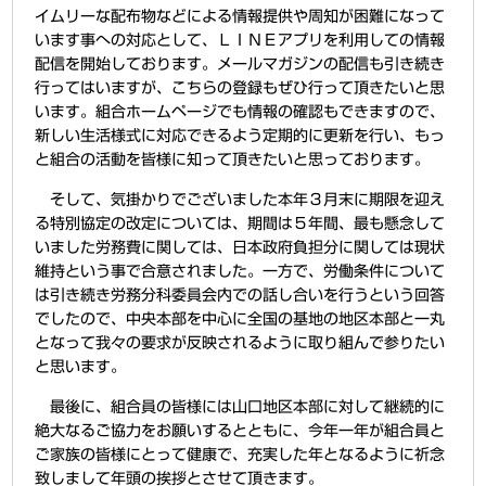
イムリーな配布物などによる情報提供や周知が困難になって
います事への対応として、ＬＩＮＥアプリを利用しての情報
配信を開始しております。メールマガジンの配信も引き続き
行ってはいますが、こちらの登録もぜひ行って頂きたいと思
います。組合ホームページでも情報の確認もできますので、
新しい生活様式に対応できるよう定期的に更新を行い、もっ
と組合の活動を皆様に知って頂きたいと思っております。
そして、気掛かりでございました本年３月末に期限を迎え
る特別協定の改定については、期間は５年間、最も懸念して
いました労務費に関しては、日本政府負担分に関しては現状
維持という事で合意されました。一方で、労働条件について
は引き続き労務分科委員会内での話し合いを行うという回答
でしたので、中央本部を中心に全国の基地の地区本部と一丸
となって我々の要求が反映されるように取り組んで参りたい
と思います。
最後に、組合員の皆様には山口地区本部に対して継続的に
絶大なるご協力をお願いするとともに、今年一年が組合員と
ご家族の皆様にとって健康で、充実した年となるように祈念
致しまして年頭の挨拶とさせて頂きます。