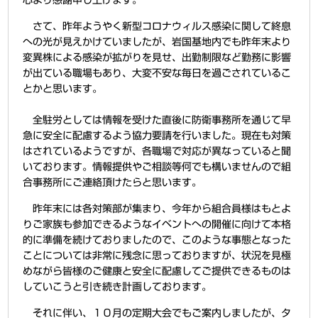
さて、昨年ようやく新型コロナウィルス感染に関して終息
への光が見えかけていましたが、岩国基地内でも昨年末より
変異株による感染が拡がりを見せ、出勤制限など勤務に影響
が出ている職場もあり、大変不安な毎日を過ごされているこ
とかと思います。
全駐労としては情報を受けた直後に防衛事務所を通じて早
急に安全に配慮するよう協力要請を行いました。現在も対策
はされているようですが、各職場で対応が異なっていると聞
いております。情報提供やご相談等何でも構いませんので組
合事務所にご連絡頂けたらと思います。
昨年末には各対策部が集まり、今年から組合員様はもとよ
りご家族も参加できるようなイベントへの開催に向けて本格
的に準備を続けておりましたので、このような事態となった
ことについては非常に残念に思っておりますが、状況を見極
めながら皆様のご健康と安全に配慮してご提供できるものは
していこうと引き続き計画しております。
それに伴い、１０月の定期大会でもご案内しましたが、タ