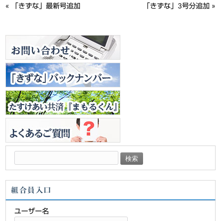
«
「きずな」最新号追加
「きずな」3号分追加
»
検
索:
組合員入口
ユーザー名