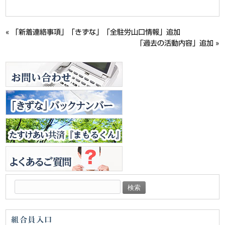
«
「新着連絡事項」「きずな」「全駐労山口情報」追加
「過去の活動内容」追加
»
検
索:
組合員入口